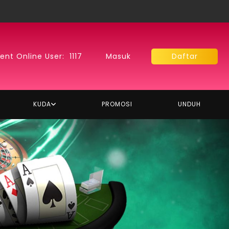
ent Online User:
1117
Masuk
Daftar
KUDA
PROMOSI
UNDUH