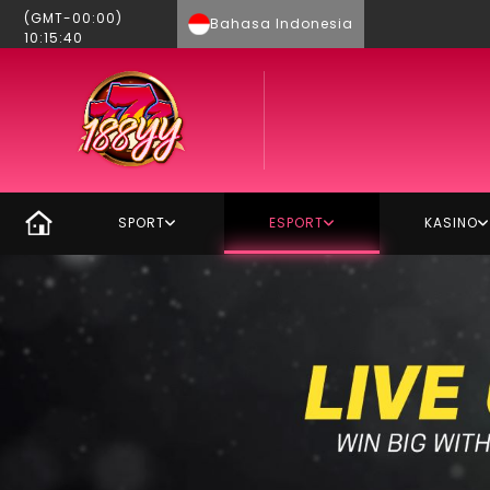
(GMT-00:00)
Bahasa Indonesia
10:15:40
SPORT
ESPORT
KASINO