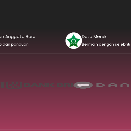
n Anggota Baru
Duta Merek
AQ dan panduan
Bermain dengan selebriti