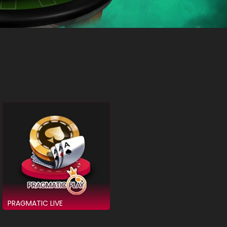
PRAGMATIC LIVE